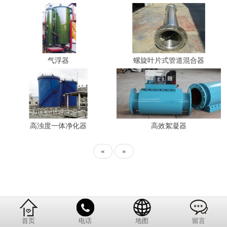
气浮器
螺旋叶片式管道混合器
高浊度一体净化器
高效絮凝器
«
»
首页
电话
地图
留言