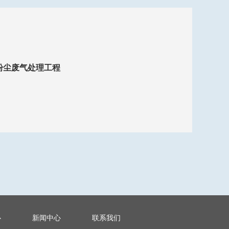
粉尘废气处理工程
心
新闻中心
联系我们