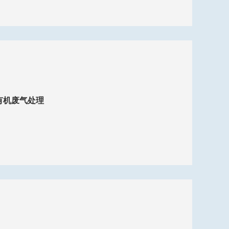
有机废气处理