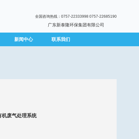
全国咨询热线：0757-22333998 0757-22685190
广东新泰隆环保集团有限公司
新闻中心
联系我们
有机废气处理系统