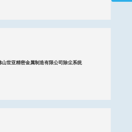
佛山世亚精密金属制造有限公司除尘系统