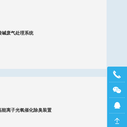
酸碱废气处理系统
高能离子光氧催化除臭装置