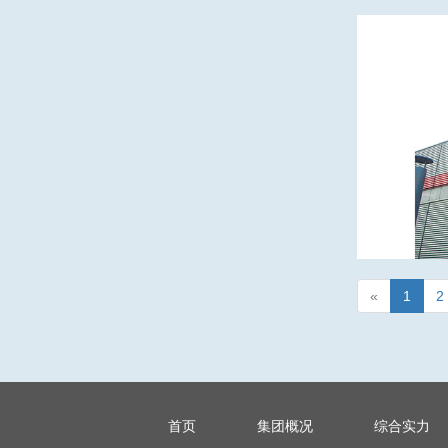
«
1
2
首页
集团概况
综合实力